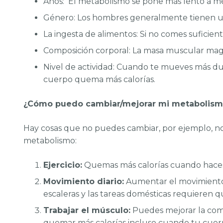
Años: El metabolismo se pone más lento a 
Género: Los hombres generalmente tienen un
La ingesta de alimentos: Si no comes suficien
Composición corporal: La masa muscular magr
Nivel de actividad: Cuando te mueves más dura
cuerpo quema más calorías.
¿Cómo puedo cambiar/mejorar mi metabolism
Hay cosas que no puedes cambiar, por ejemplo, n
metabolismo:
Ejercicio:
Quemas más calorías cuando haces 
Movimiento diario:
Aumentar el movimiento d
escaleras y las tareas domésticas requieren 
Trabajar el músculo:
Puedes mejorar la comp
quemar más calorías incluso cuando tu cuer