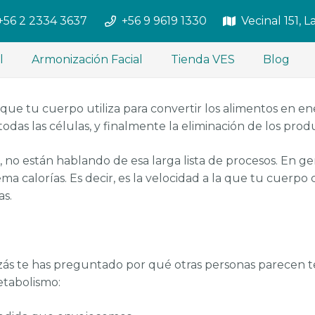
+56 2 2334 3637
+56 9 9619 1330
Vecinal 151, 
l
Armonización Facial
Tienda VES
Blog
e tu cuerpo utiliza para convertir los alimentos en ene
a todas las células, y finalmente la eliminación de los pr
no están hablando de esa larga lista de procesos. En ge
a calorías. Es decir, es la velocidad a la que tu cuerpo 
as.
zás te has preguntado por qué otras personas parecen t
etabolismo: