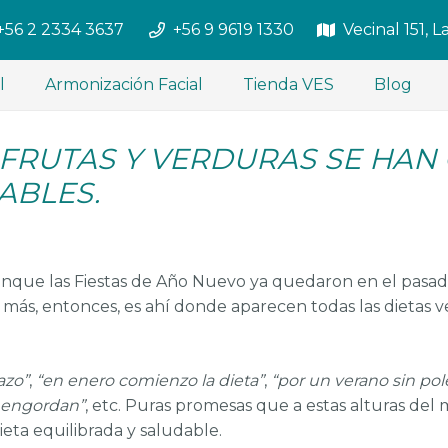
+56 2 2334 3637
+56 9 9619 1330
Vecinal 151, 
l
Armonización Facial
Tienda VES
Blog
 FRUTAS Y VERDURAS SE HAN
ABLES.
nque las Fiestas de Año Nuevo ya quedaron en el pasado
 más, entonces, es ahí donde aparecen todas las dietas v
azo”
,
“en enero comienzo la dieta”
,
“por un verano sin pol
e engordan”
, etc. Puras promesas que a estas alturas del
ieta equilibrada y saludable.