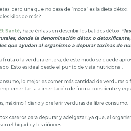
ietas, pero una que no pasa de “moda” es la dieta détox
bles kilos de más?
 Et Santé
,
hace énfasis en describir los batidos détox:
“la
aturales, donde la denominación détox o detoxificante
ales que ayudan al organismo a depurar toxinas de nu
a fruta o la verdura entera, de este modo se puede aprov
do. Esto es ideal desde el punto de vista nutricional.
e consumo, lo mejor es comer más cantidad de verduras o 
mplementar la alimentación de forma consciente y equi
, máximo 1 diario y preferir verduras de libre consumo.
tox caseros para depurar y adelgazar, ya que, el organi
on el hígado y los riñones.