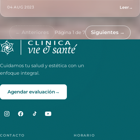
Leer
→
04 AUG 2023
← Anteriores
Página 1 de 7
Siguientes
→
Cuidamos tu salud y estética con un
enfoque integral.
Agendar evaluación
→
CONTACTO
HORARIO