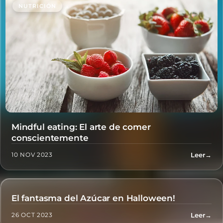
NUTRICIÓN
Mindful eating: El arte de comer
conscientemente
Leer
→
10 NOV 2023
El fantasma del Azúcar en Halloween!
NUTRICIÓN
Leer
→
26 OCT 2023