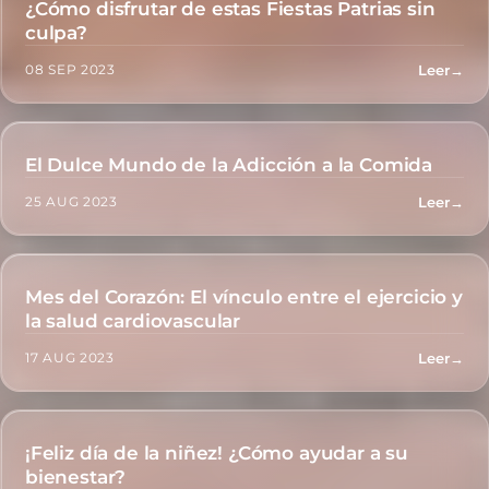
¿Cómo disfrutar de estas Fiestas Patrias sin
NUTRICIÓN
culpa?
Leer
→
08 SEP 2023
El Dulce Mundo de la Adicción a la Comida
NUTRICIÓN
Leer
→
25 AUG 2023
Mes del Corazón: El vínculo entre el ejercicio y
ACTIVIDAD FÍSICA
la salud cardiovascular
Leer
→
17 AUG 2023
¡Feliz día de la niñez! ¿Cómo ayudar a su
NOTICIAS
bienestar?