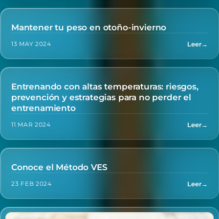
Mantener tu peso en otoño-invierno
KINESIOLOGÍA
Leer
→
13 MAY 2024
Entrenando con altas temperaturas: riesgos,
NUTRICIÓN
prevención y estrategias para no perder el
entrenamiento
Leer
→
11 MAR 2024
Conoce el Método VES
NUTRICIÓN
Leer
→
23 FEB 2024