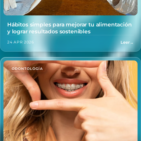
Hábitos simples para mejorar tu alimentación
y lograr resultados sostenibles
Leer
→
24 APR 2026
ODONTOLOGÍA