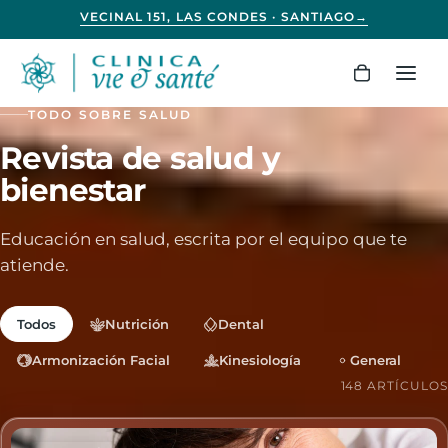
VECINAL 151, LAS CONDES · SANTIAGO
→
Pausar el avance automatico de los anuncios
Carrito
Abri
TODO SOBRE SALUD
Revista de salud y
bienestar
Educación en salud, escrita por el equipo que te
atiende.
Todos
Nutrición
Dental
Armonización Facial
Kinesiología
General
148 ARTÍCULOS