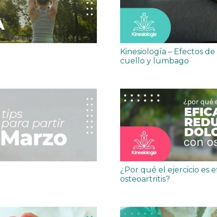
Kinesiología – Efectos de
cuello y lumbago
¿Por qué el ejercicio es 
osteoartritis?