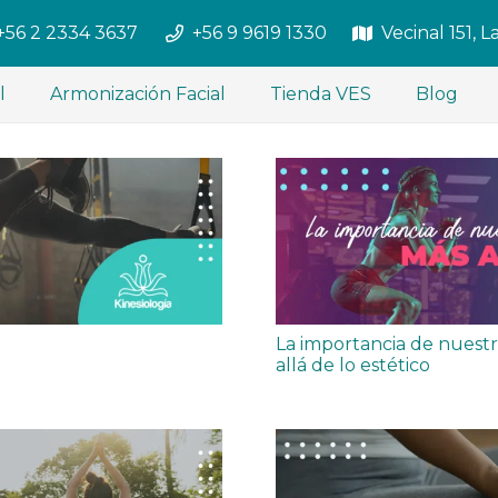
+56 2 2334 3637
+56 9 9619 1330
Vecinal 151, 
l
Armonización Facial
Tienda VES
Blog
La importancia de nuest
allá de lo estético