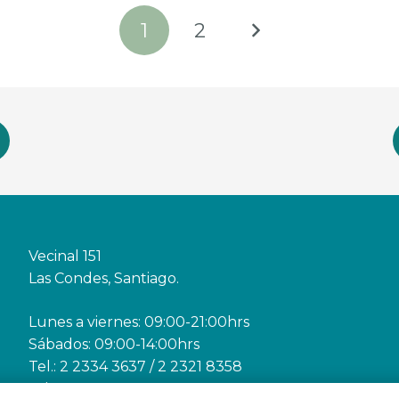
1
2
Vecinal 151
Las Condes, Santiago.
Lunes a viernes: 09:00-21:00hrs
Sábados: 09:00-14:00hrs
Tel.: 2 2334 3637 / 2 2321 8358
Whatsapp +56 9 9619 1330